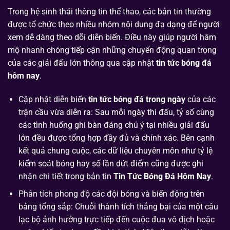
Trong hệ sinh thái thông tin thể thao, các bản tin thường
được tổ chức theo nhiều nhóm nội dung đa dạng để người
xem dễ dàng theo dõi diễn biến. Điều này giúp người hâm
mộ nhanh chóng tiếp cận những chuyển động quan trọng
của các giải đấu lớn thông qua
cập nhật
tin tức bóng đá
hôm nay
.
Cập nhật diễn biến
tin tức
bóng đá trong ngày
của các
trận cầu vừa diễn ra: Sau mỗi ngày thi đấu, tỷ số cùng
các tình huống ghi bàn đáng chú ý tại nhiều giải đấu
lớn đều được tổng hợp đầy đủ và chính xác. Bên cạnh
kết quả chung cuộc, các dữ liệu chuyên môn như tỷ lệ
kiểm soát bóng hay số lần dứt điểm cũng được ghi
nhận chi tiết trong bản tin
Tin Tức Bóng Đá Hôm Nay
.
Phân tích phong độ các đội bóng và biến động trên
bảng tổng sắp: Chuỗi thành tích thắng bại của một câu
lạc bộ ảnh hưởng trực tiếp đến cuộc đua vô địch hoặc