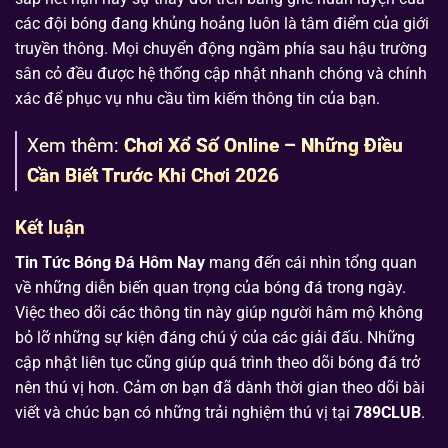
các đội bóng đang khủng hoảng luôn là tâm điểm của giới
truyền thông. Mọi chuyển động ngầm phía sau hậu trường
sân cỏ đều được hệ thống cập nhật nhanh chóng và chính
xác để phục vụ nhu cầu tìm kiếm thông tin của bạn.
Xem thêm:
Chơi Xổ Số Online – Những Điều
Cần Biết Trước Khi Chơi 2026
Kết luận
Tin Tức Bóng Đá Hôm Nay
mang đến cái nhìn tổng quan
về những diễn biến quan trọng của bóng đá trong ngày.
Việc theo dõi các thông tin này giúp người hâm mộ không
bỏ lỡ những sự kiện đáng chú ý của các giải đấu. Những
cập nhật liên tục cũng giúp quá trình theo dõi bóng đá trở
nên thú vị hơn. Cảm ơn bạn đã dành thời gian theo dõi bài
viết và chúc bạn có những trải nghiệm thú vị tại
789CLUB
.