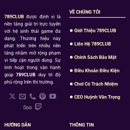
Các
Bật
Giải
Đáng
Đấu
VỀ CHÚNG TÔI
Chú
2026
789CLUB
được định vị là
Ý
nền tảng giải trí trực tuyến
Từ
Cúp
✹
Giới Thiệu 789CLUB
với hệ sinh thái game đa
C1
dạng. Thương hiệu này
✹
Liên Hệ 789CLUB
phát triển trên nhiều nền
tảng nhằm mở rộng phạm
✹
Chính Sách Bảo Mật
vi tiếp cận người dùng. Sự
linh hoạt trong vận hành
✹
Điều Khoản Điều Kiện
giúp
789CLUB
duy trì độ
phủ rộng trên thị trường.
✹
Chơi Có Trách Nhiệm
✹
CEO Huỳnh Văn Trọng
HƯỚNG DẪN
THÔNG TIN