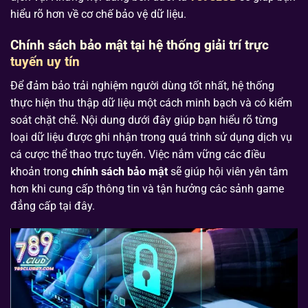
hiểu rõ hơn về cơ chế bảo vệ dữ liệu.
Chính sách bảo mật tại hệ thống giải trí trực
tuyến uy tín
Để đảm bảo trải nghiệm người dùng tốt nhất, hệ thống
thực hiện thu thập dữ liệu một cách minh bạch và có kiểm
soát chặt chẽ. Nội dung dưới đây giúp bạn hiểu rõ từng
loại dữ liệu được ghi nhận trong quá trình sử dụng dịch vụ
cá cược thể thao trực tuyến. Việc nắm vững các điều
khoản trong
chính sách bảo mật
sẽ giúp hội viên yên tâm
hơn khi cung cấp thông tin và tận hưởng các sảnh game
đẳng cấp tại đây.