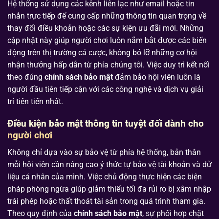
Hệ thống sử dụng các kênh liên lạc như email hoặc tin
nhắn trực tiếp để cung cấp những thông tin quan trọng về
thay đổi điều khoản hoặc các sự kiện ưu đãi mới. Những
cập nhật này giúp người chơi luôn nắm bắt được các biến
động trên thị trường cá cược, không bỏ lỡ những cơ hội
nhận thưởng hấp dẫn từ phía chúng tôi. Việc duy trì kết nối
theo đúng
chính sách bảo mật
đảm bảo hội viên luôn là
người đầu tiên tiếp cận với các công nghệ và dịch vụ giải
trí tiên tiến nhất.
Điều kiện bảo mật thông tin tuyệt đối dành cho
người chơi
Không chỉ dựa vào sự bảo vệ từ phía hệ thống, bản thân
mỗi hội viên cần nâng cao ý thức tự bảo vệ tài khoản và dữ
liệu cá nhân của mình. Việc chủ động thực hiện các biện
pháp phòng ngừa giúp giảm thiểu tối đa rủi ro bị xâm nhập
trái phép hoặc thất thoát tài sản trong quá trình tham gia.
Theo quy định của
chính sách bảo mật
, sự phối hợp chặt