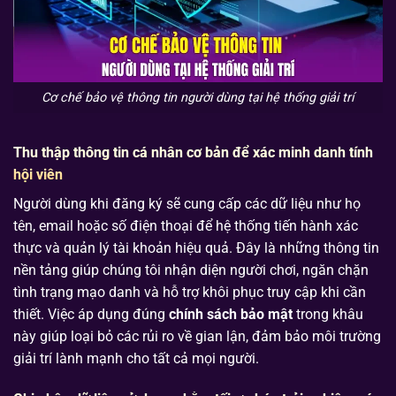
Cơ chế bảo vệ thông tin người dùng tại hệ thống giải trí
Thu thập thông tin cá nhân cơ bản để xác minh danh tính
hội viên
Người dùng khi đăng ký sẽ cung cấp các dữ liệu như họ
tên, email hoặc số điện thoại để hệ thống tiến hành xác
thực và quản lý tài khoản hiệu quả. Đây là những thông tin
nền tảng giúp chúng tôi nhận diện người chơi, ngăn chặn
tình trạng mạo danh và hỗ trợ khôi phục truy cập khi cần
thiết. Việc áp dụng đúng
chính sách bảo mật
trong khâu
này giúp loại bỏ các rủi ro về gian lận, đảm bảo môi trường
giải trí lành mạnh cho tất cả mọi người.