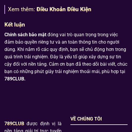
Xem thêm:
Điều Khoản Điều Kiện
Kết luận
Chính sách bảo mật
đóng vai trò quan trọng trong việc
đảm bảo quyền riêng tư và an toàn thông tin cho người
dùng. Khi nắm rõ các quy định, bạn sẽ chủ động hơn trong
quá trình trải nghiệm. Đây là yếu tố giúp xây dựng sự tin
cậy đối với nền tảng. Cảm ơn bạn đã theo dõi bài viết, chúc
bạn có những phút giây trải nghiệm thoải mái, phù hợp tại
789CLUB.
VỀ CHÚNG TÔI
789CLUB
được định vị là
nền tảng giải trí trực tuyến