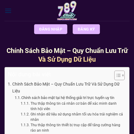
Bỏ
qua
nội
dung
ĐĂNG NHẬP
ĐĂNG KÝ
Chính Sách Bảo Mật – Quy Chuẩn Lưu Trữ
Và Sử Dụng Dữ Liệu
Nội dung bài viết
Chính Sách Bảo Mật – Quy Chuẩn Lưu Trữ Và Sử Dụng Dữ
Liệu
Chính sách bảo mật tại hệ thống giải trí trực tuyến uy tín
Thu thập thông tin cá nhân cơ bản để xác minh danh
tính hội viên
Ghi nhận dữ liệu sử dụng nhằm tối ưu hóa trải nghiệm cá
nhân
Thu thập thông tin thiết bị truy cập để tăng cường hàng
rào an ninh