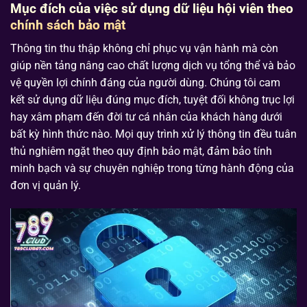
Mục đích của việc sử dụng dữ liệu hội viên theo
chính sách bảo mật
Thông tin thu thập không chỉ phục vụ vận hành mà còn
giúp nền tảng nâng cao chất lượng dịch vụ tổng thể và bảo
vệ quyền lợi chính đáng của người dùng. Chúng tôi cam
kết sử dụng dữ liệu đúng mục đích, tuyệt đối không trục lợi
hay xâm phạm đến đời tư cá nhân của khách hàng dưới
bất kỳ hình thức nào. Mọi quy trình xử lý thông tin đều tuân
thủ nghiêm ngặt theo quy định bảo mật, đảm bảo tính
minh bạch và sự chuyên nghiệp trong từng hành động của
đơn vị quản lý.