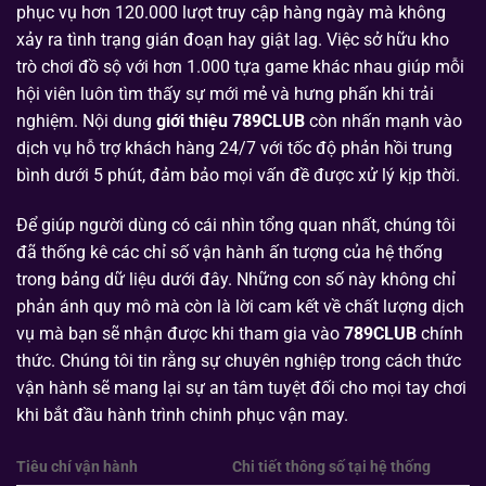
phục vụ hơn 120.000 lượt truy cập hàng ngày mà không
xảy ra tình trạng gián đoạn hay giật lag. Việc sở hữu kho
trò chơi đồ sộ với hơn 1.000 tựa game khác nhau giúp mỗi
hội viên luôn tìm thấy sự mới mẻ và hưng phấn khi trải
nghiệm. Nội dung
giới thiệu 789CLUB
còn nhấn mạnh vào
dịch vụ hỗ trợ khách hàng 24/7 với tốc độ phản hồi trung
bình dưới 5 phút, đảm bảo mọi vấn đề được xử lý kịp thời.
Để giúp người dùng có cái nhìn tổng quan nhất, chúng tôi
đã thống kê các chỉ số vận hành ấn tượng của hệ thống
trong bảng dữ liệu dưới đây. Những con số này không chỉ
phản ánh quy mô mà còn là lời cam kết về chất lượng dịch
vụ mà bạn sẽ nhận được khi tham gia vào
789CLUB
chính
thức. Chúng tôi tin rằng sự chuyên nghiệp trong cách thức
vận hành sẽ mang lại sự an tâm tuyệt đối cho mọi tay chơi
khi bắt đầu hành trình chinh phục vận may.
Tiêu chí vận hành
Chi tiết thông số tại hệ thống