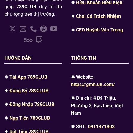
✹
Điều Khoản Điều Kiện
giúp
789CLUB
duy trì độ
phủ rộng trên thị trường.
✹
Chơi Có Trách Nhiệm
✹
CEO Huỳnh Văn Trọng
HƯỚNG DẪN
THÔNG TIN
✹
Tải App 789CLUB
✹ Website:
https://gmh.uk.com/
✹
Đăng Ký 789CLUB
✹ Địa chỉ: 4 Bà Triệu,
✹
Đăng Nhập 789CLUB
Phường 3, Bạc Liêu, Việt
Nam
✹
Nạp Tiền 789CLUB
✹ SĐT:
0911371803
✹
Rút Tiền 789CLUB