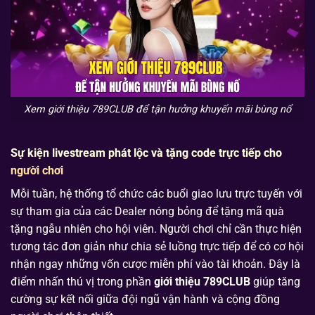
Xem giới thiệu 789CLUB để tận hưởng khuyến mãi bùng nổ
Sự kiện livestream phát lộc và tặng code trực tiếp cho
người chơi
Mỗi tuần, hệ thống tổ chức các buổi giao lưu trực tuyến với
sự tham gia của các Dealer nóng bỏng để tặng mã quà
tặng ngẫu nhiên cho hội viên. Người chơi chỉ cần thực hiện
tương tác đơn giản như chia sẻ luồng trực tiếp để có cơ hội
nhận ngay những vốn cược miễn phí vào tài khoản. Đây là
điểm nhấn thú vị trong phần
giới thiệu 789CLUB
giúp tăng
cường sự kết nối giữa đội ngũ vận hành và cộng đồng