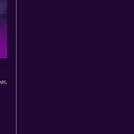
Đấu
Nổi
2026
Bật
Đáng
Chú
Ý
Từ
Cúp
C1
hực,