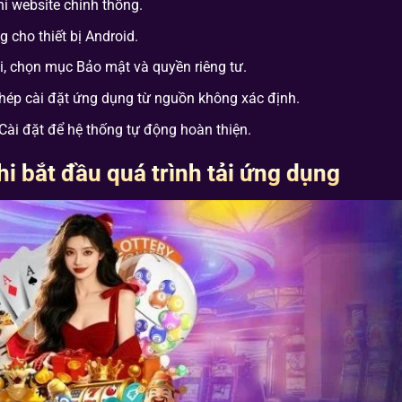
ỉ website chính thống.
 cho thiết bị Android.
i, chọn mục Bảo mật và quyền riêng tư.
phép cài đặt ứng dụng từ nguồn không xác định.
Cài đặt để hệ thống tự động hoàn thiện.
i bắt đầu quá trình tải ứng dụng