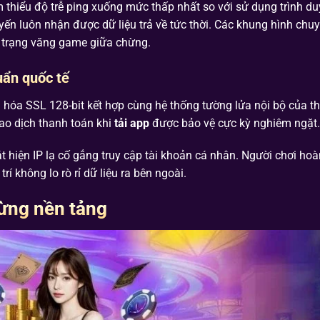
 thiểu độ trễ ping xuống mức thấp nhất so với sử dụng trình du
yến luôn nhận được dữ liệu trả về tức thời. Các khung hình chu
nh trạng văng game giữa chừng.
ẩn quốc tế
hóa SSL 128-bit kết hợp cùng hệ thống tường lửa nội bộ của th
iao dịch thanh toán khi
tải app
được bảo vệ cực kỳ nghiêm ngặt.
t hiện IP lạ cố gắng truy cập tài khoản cá nhân. Người chơi hoà
rí không lo rò rỉ dữ liệu ra bên ngoài.
 từng nền tảng