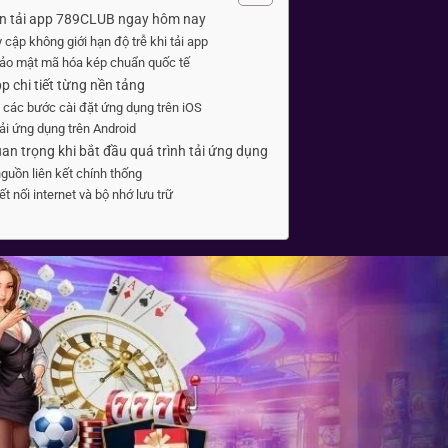
họn tải app 789CLUB ngay hôm nay
 cập không giới hạn độ trễ khi tải app
ảo mật mã hóa kép chuẩn quốc tế
pp chi tiết từng nền tảng
các bước cài đặt ứng dụng trên iOS
ải ứng dụng trên Android
an trọng khi bắt đầu quá trình tải ứng dụng
guồn liên kết chính thống
 nối internet và bộ nhớ lưu trữ