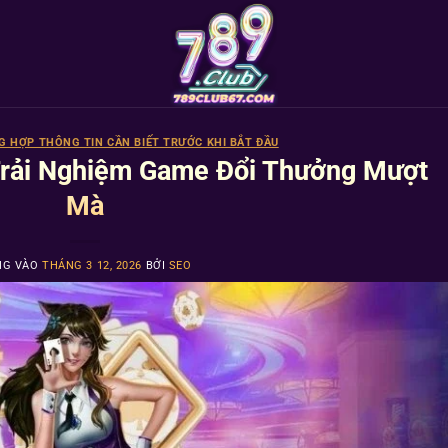
G HỢP THÔNG TIN CẦN BIẾT TRƯỚC KHI BẮT ĐẦU
Trải Nghiệm Game Đổi Thưởng Mượt
Mà
NG VÀO
THÁNG 3 12, 2026
BỞI
SEO