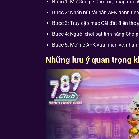
Bước 1:
Mở Google Chrome, nhập địa ch
Bước 2:
Nhấn nút tải bản APK dành riêng
Bước 3:
Truy cập mục Cài đặt điện thoạ
Bước 4:
Người chơi bật tính năng Cho 
Bước 5:
Mở file APK vừa nhận về, nhấn 
Những lưu ý quan trọng kh