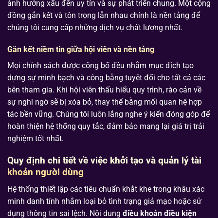
ảnh hưởng xấu đến uy tín và sự phát triển chung. Một cộng
đồng gắn kết và tôn trọng lẫn nhau chính là nền tảng để
chúng tôi cung cấp những dịch vụ chất lượng nhất.
Gắn kết niềm tin giữa hội viên và nền tảng
Mọi chính sách được công bố đều nhằm mục đích tạo
dựng sự minh bạch và công bằng tuyệt đối cho tất cả các
bên tham gia. Khi hội viên thấu hiểu quy trình, rào cản về
sự nghi ngờ sẽ bị xóa bỏ, thay thế bằng mối quan hệ hợp
tác bền vững. Chúng tôi luôn lắng nghe ý kiến đóng góp để
hoàn thiện hệ thống quy tắc, đảm bảo mang lại giá trị trải
nghiệm tốt nhất.
Quy định chi tiết về việc khởi tạo và quản lý tài
khoản người dùng
Hệ thống thiết lập các tiêu chuẩn khắt khe trong khâu xác
minh danh tính nhằm loại bỏ tình trạng giả mạo hoặc sử
dụng thông tin sai lệch. Nội dung
điều khoản điều kiện