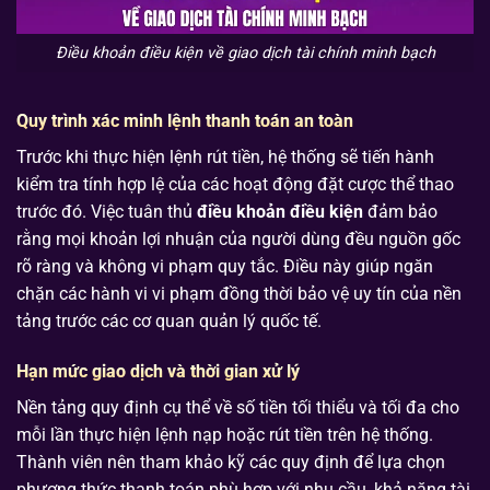
Điều khoản điều kiện về giao dịch tài chính minh bạch
Quy trình xác minh lệnh thanh toán an toàn
Trước khi thực hiện lệnh rút tiền, hệ thống sẽ tiến hành
kiểm tra tính hợp lệ của các hoạt động đặt cược thể thao
trước đó. Việc tuân thủ
điều khoản điều kiện
đảm bảo
rằng mọi khoản lợi nhuận của người dùng đều nguồn gốc
rõ ràng và không vi phạm quy tắc. Điều này giúp ngăn
chặn các hành vi vi phạm đồng thời bảo vệ uy tín của nền
tảng trước các cơ quan quản lý quốc tế.
Hạn mức giao dịch và thời gian xử lý
Nền tảng quy định cụ thể về số tiền tối thiểu và tối đa cho
mỗi lần thực hiện lệnh nạp hoặc rút tiền trên hệ thống.
Thành viên nên tham khảo kỹ các quy định để lựa chọn
phương thức thanh toán phù hợp với nhu cầu, khả năng tài