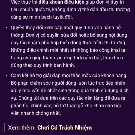
Việc thực thi
điều khoản điều kiện
giúp đơn vị duy trì
tiêu chuẩn quốc tế, khẳng định vị thế dẫn đầu thị trường
cùng sự minh bạch tuyệt đối.
Quyền thay đổi kèm cập nhật quy định vận hành hệ
thống: Đơn vị có quyền sửa đổi hoặc bổ sung nội dung
quy tắc nhằm phù hợp biến động thực tế từ thị trường.
Những điều chỉnh mới nhất sẽ thông báo công khai tại
trang chủ giúp thành viên kịp thời nắm bắt, thực hiện
đúng theo quy trình ban hành.
Cam kết hỗ trợ giải đáp mọi thắc mắc của khách hàng:
Bộ phận chăm sóc người dùng luôn túc trực tiếp nhận,
xử lý mọi vấn đề phát sinh trong quá trình sử dụng dịch
vụ. Chúng tôi dựa trên các quy tắc nền tảng để đưa ra
phản hồi chính xác, hỗ trợ tháo gỡ khó khăn cho hội
viên nhanh chóng nhất.
Xem thêm:
Chơi Có Trách Nhiệm