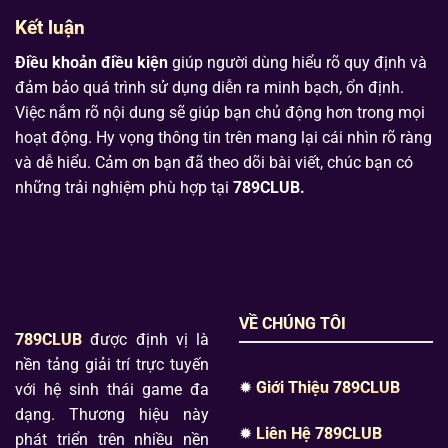
Kết luận
Điều khoản điều kiện
giúp người dùng hiểu rõ quy định và
đảm bảo quá trình sử dụng diễn ra minh bạch, ổn định.
Việc nắm rõ nội dung sẽ giúp bạn chủ động hơn trong mọi
hoạt động. Hy vọng thông tin trên mang lại cái nhìn rõ ràng
và dễ hiểu. Cảm ơn bạn đã theo dõi bài viết, chúc bạn có
những trải nghiệm phù hợp tại
789CLUB.
VỀ CHÚNG TÔI
789CLUB
được định vị là
nền tảng giải trí trực tuyến
✹
Giới Thiệu 789CLUB
với hệ sinh thái game đa
dạng. Thương hiệu này
✹
Liên Hệ 789CLUB
phát triển trên nhiều nền