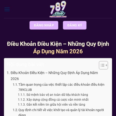
Bỏ
qua
nội
dung
ĐĂNG NHẬP
ĐĂNG KÝ
Điều Khoản Điều Kiện – Những Quy Định
Áp Dụng Năm 2026
Nội dung bài viết
Điều Khoản Điều Kiện – Những Quy Định Áp Dụng Năm
2026
Tầm quan trọng của việc thiết lập các điều khoản điều kiện
789CLUB
Sứ mệnh bảo vệ an toàn dữ liệu khách hàng
Xây dựng cộng đồng cá cược văn minh nhất
Gắn kết niềm tin giữa hội viên và nền tảng
Quy định chi tiết về việc khởi tạo và quản lý tài khoản người
dùng