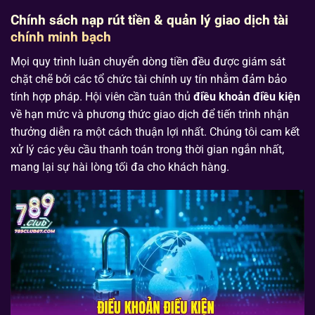
Chính sách nạp rút tiền & quản lý giao dịch tài
chính minh bạch
Mọi quy trình luân chuyển dòng tiền đều được giám sát
chặt chẽ bởi các tổ chức tài chính uy tín nhằm đảm bảo
tính hợp pháp. Hội viên cần tuân thủ
điều khoản điều kiện
về hạn mức và phương thức giao dịch để tiến trình nhận
thưởng diễn ra một cách thuận lợi nhất. Chúng tôi cam kết
xử lý các yêu cầu thanh toán trong thời gian ngắn nhất,
mang lại sự hài lòng tối đa cho khách hàng.