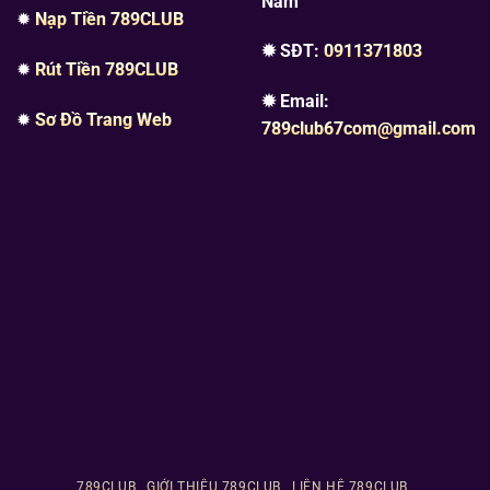
Nam
✹
Nạp Tiền 789CLUB
✹ SĐT:
0911371803
✹
Rút Tiền 789CLUB
✹ Email:
✹
Sơ Đồ Trang Web
789club67com@gmail.com
789CLUB
GIỚI THIỆU 789CLUB
LIÊN HỆ 789CLUB