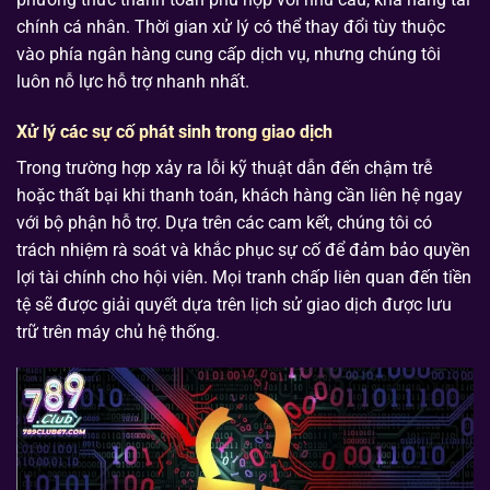
chính cá nhân. Thời gian xử lý có thể thay đổi tùy thuộc
vào phía ngân hàng cung cấp dịch vụ, nhưng chúng tôi
luôn nỗ lực hỗ trợ nhanh nhất.
Xử lý các sự cố phát sinh trong giao dịch
Trong trường hợp xảy ra lỗi kỹ thuật dẫn đến chậm trễ
hoặc thất bại khi thanh toán, khách hàng cần liên hệ ngay
với bộ phận hỗ trợ. Dựa trên các cam kết, chúng tôi có
trách nhiệm rà soát và khắc phục sự cố để đảm bảo quyền
lợi tài chính cho hội viên. Mọi tranh chấp liên quan đến tiền
tệ sẽ được giải quyết dựa trên lịch sử giao dịch được lưu
trữ trên máy chủ hệ thống.