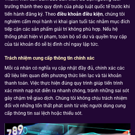
trưởng thành theo quy định của pháp luật quốc tế trước khi
tiến hành đăng ký. Theo
điều khoản điều kiện
, chúng tôi
nghiêm cấm mọi hành vi khai gian tuổi tác nhằm mục đích
tiếp cận các sản phẩm giải trí không phù hợp. Nếu hệ
thống phát hiện vi phạm, toàn bộ số dư và quyền truy cập
của tài khoản đó sẽ bị đình chỉ ngay lập tức.
Trách nhiệm cung cấp thông tin chính xác
Mỗi cá nhân có nghĩa vụ cập nhật đầy đủ, chính xác các
dữ liệu liên quan đến phương thức liên lạc và tài khoản
thanh toán. Việc thực hiện đúng quy trình giúp tiến trình
xác minh nạp rút diễn ra nhanh chóng, tránh những sai sót
gây chậm trễ giao dịch. Chúng tôi không chịu trách nhiệm
đối với những tổn thất phát sinh từ việc người dùng cung
cấp thông tin sai lệch hoặc thiếu sót.