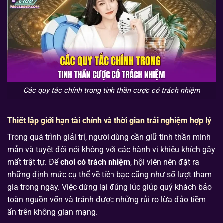
Các quy tắc chính trong tinh thần cược có trách nhiệm
Thiết lập giới hạn tài chính và thời gian trải nghiệm hợp lý
Trong quá trình giải trí, người dùng cần giữ tinh thần minh
mẫn và tuyệt đối nói không với các hành vi khiêu khích gây
mất trật tự. Để
chơi có trách nhiệm
, hội viên nên đặt ra
những định mức cụ thể về tiền bạc cũng như số lượt tham
gia trong ngày. Việc dừng lại đúng lúc giúp quý khách bảo
toàn nguồn vốn và tránh được những rủi ro lừa đảo tiềm
ẩn trên không gian mạng.