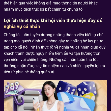
thể hiện qua việc không giả mạo thông tin người khác
nhằm mục đích trục lợi bất chính từ chúng tôi.
Lợi ích thiết thực khi hội viên thực hiện đầy đủ
nghĩa vụ cá nhân
Chúng tôi luôn tuyên dương những thành viên biết tự chủ
trong mọi quyết định để không gây ra những hệ lụy phức
tạp cho xã hội. Nhận thức rõ về nghĩa vụ cá nhân giúp quý
khách tránh được nguy hiểm tiềm ẩn và tận hưởng trọn
vẹn niềm vui chiến thắng. Những cá nhân tuân thủ tốt
thường nhận được sự tín nhiệm cao và nhiều quyền lợi ưu
tiên từ phía hệ thống quản trị.