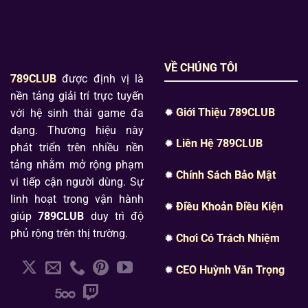
VỀ CHÚNG TÔI
789CLUB
được định vị là
nền tảng giải trí trực tuyến
✹
Giới Thiệu 789CLUB
với hệ sinh thái game đa
dạng. Thương hiệu này
✹
Liên Hệ 789CLUB
phát triển trên nhiều nền
tảng nhằm mở rộng phạm
✹
Chính Sách Bảo Mật
vi tiếp cận người dùng. Sự
linh hoạt trong vận hành
✹
Điều Khoản Điều Kiện
giúp
789CLUB
duy trì độ
phủ rộng trên thị trường.
✹
Chơi Có Trách Nhiệm
✹
CEO Huỳnh Văn Trọng