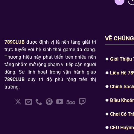
VỀ CHÚNG
789CLUB
được định vị là nền tảng giải trí
trực tuyến với hệ sinh thái game đa dạng.
Thương hiệu này phát triển trên nhiều nền
✹
Giới Thiệu
tảng nhằm mở rộng phạm vi tiếp cận người
dùng. Sự linh hoạt trong vận hành giúp
✹
Liên Hệ 7
789CLUB
duy trì độ phủ rộng trên thị
✹
Chính Sác
trường.
✹
Điều Khoản
✹
Chơi Có Tr
✹
CEO Huỳnh