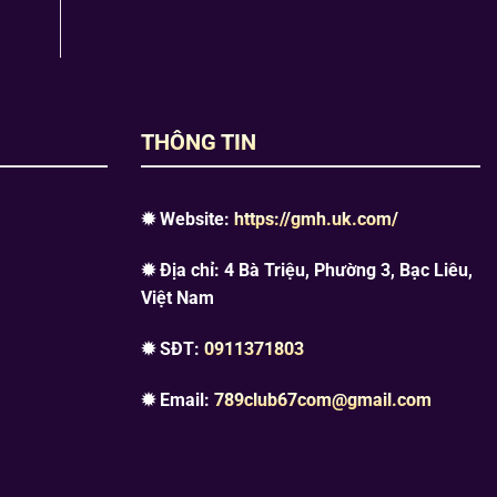
THÔNG TIN
✹ Website:
https://gmh.uk.com/
✹ Địa chỉ: 4 Bà Triệu, Phường 3, Bạc Liêu,
Việt Nam
✹ SĐT:
0911371803
✹ Email:
789club67com@gmail.com