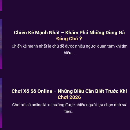
Chiến Kê Mạnh Nhất – Khám Phá Những Dòng Gà
Đáng Chú Ý
Chiến kê mạnh nhất là chủ đề được nhiều người quan tâm khi tìm
hiểu...
Chơi Xổ Số Online – Những Điều Cần Biết Trước Khi
Chơi 2026
Chơi xổ số online là xu hướng được nhiều người lựa chọn nhờ sự
tiện...